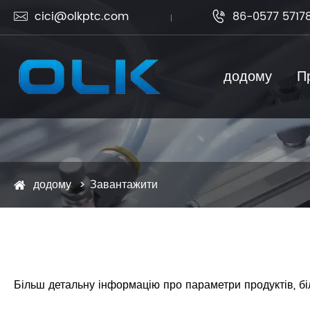
cici@olkptc.com
86-0577 5717


додому
П
додому
Завантажити
Більш детальну інформацію про параметри продуктів, бі