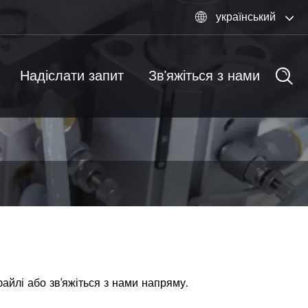
український

Надіслати запит
Зв’яжіться з нами
айлі або зв’яжіться з нами напряму.