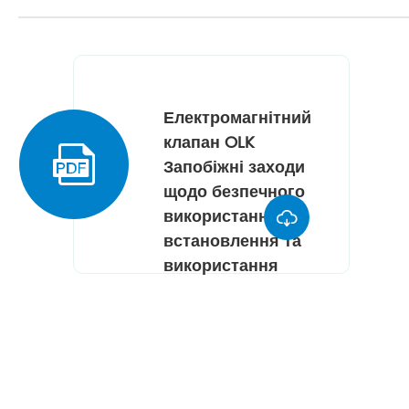
Електромагнітний
клапан OLK

Запобіжні заходи
щодо безпечного
використання,

встановлення та
використання