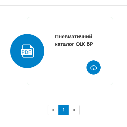
Пневматичний
каталог OLK 6P


«
1
»