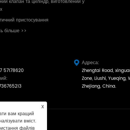
ний клапан та циліндр, виготовлений у
х
тичний пристосування
ь більше >>
Адреса:

7 57178620
Zhengtai Road, xingua
ний:
Zone, Liushi, Yueqing,
736765213
Zhejiang, China.
X
ати вам кращий
налізувати вміст.
ристання файлів