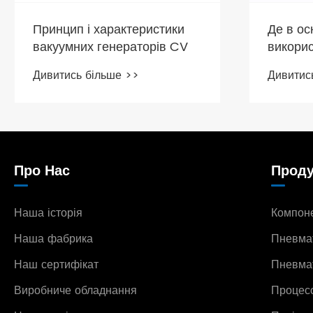
Принцип і характеристики
Де в о
вакуумних генераторів CV
викори
клапан
Дивитись більше >>
Дивитис
Про Нас
Проду
Наша історія
Компоне
Наша фабрика
Пневма
Наш сертифікат
Пневмат
Виробниче обладнання
Процесо