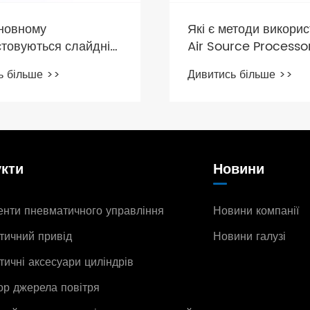
Які є методи викори
сновному
Air Source Processo
стовуються слайдні
и MS?
Дивитись більше >>
ь більше >>
кти
Новини
нти пневматичного управління
Новини компанії
тичний привід
Новини галузі
ичні аксесуари циліндрів
р джерела повітря