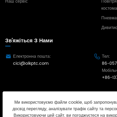
Наш сервіс
Повітря
костома
Пневма
Дивитис
Зв'яжіться З Нами
Електронна пошта:
Тел:


cici@olkptc.com
86-057
Мобіль
+86-13
Ми використовуємо файли cookie, щоб запропонув
досвід перегляду, аналізувати трафік сайту та персо
Використовуючи цей сайт, ви погоджуєтеся на вико