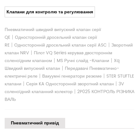
Клапани для контролю та регулювання
Пневматичний швидкий випускний клапан серії
|
QE
Односторонній дросельний клапан серії
|
|
RE
Односторонній дросельний клапан серії ASC
Зворотний
|
клапан NRV
Пілот VQ Series керував двостороннім
|
|
соленоїдним клапаном
MS Ручні слайд -Клапани
Xq
|
Швидкий випускний клапан
Передавачі Пневматично-
|
|
електричні реле
Вакуумні генератори резюме
STER STUFTLE
|
|
клапани
Серія KA Односторонній зворотний клапан
3V
|
соленоїдний клапанний колектор
2P025 КОНТРОЛЬ РІЗНИКА
ВАЛЬ
Пневматичний привід