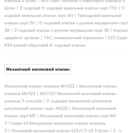
|
клапана 4 Шлях
4HV серії Посібник з обертового клапана 4
|
|
Шлях
3-ходовий 5-ходовий важільний клапан серії TSV
5-
|
ходовий важільний клапан серії 4H
Триходовий важільний
|
клапан серії 3H
5-ходовий клапан з ручним керуванням серії
|
|
4R
3-ходовий клапан з ручним керуванням серії 3R
Клапан
|
|
аварійної зупинки
TAC пневматичний перемикач
K23 Серія
K34 ручний обертовий 4-ходовий клапан
Механічний кнопковий клапан
|
Механічний клапан клапана MV522
Механічний клапан
|
клапана MV322
MOV321 Механічний кнопковий клапан
|
клапана 3 способів
3-ходовий механічний кнопковий
|
регулюючий клапан серії JM322
Механічний кнопковий
|
клапан серії M5
Механічний кнопковий клапан серії M3
|
3
Серія S3 Механічний кнопковий клапан клапана
|
|
3
Роликовий механічний клапан K23JC3-L6 3 Шлях
3 -х