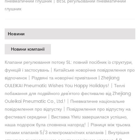
|
пневматичний глушник
BESL регульований пневматичний
глушник
Новини
Новини компанії
Клапани регулювання потоку SL: повний посібник із структури,
|
функцій і застосувань
Китайське новорічне повідомлення про
|
відпочинок
Різдвяні та новорічні привітання | Zhejiang
|
OULEIKAI Pneumatic Wishes You Happy Holidays!
Теплі
побажання для подвійного дев'ятого фестивалю від Zhejiang
|
Ouleikai Pneumatic Co., Ltd.!
Пневматичне національне
|
повідомлення про відпустку
Повідомлення про відпустку на
|
фестивалі середини
Виставка Yiwu завершилася успішно,
|
наша подорож була сповнена нагород!
Різниця між трьома
|
типами клапанів 5/3 електромагнітних клапанів
Внутрішня