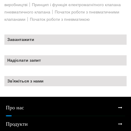
|
виробництві
Принцип і функція електромагнітного клапана
|
пневматичного клапана
Початок роботи з пневматичними
|
клапанами
Початок роботи з пневматикою
Завантажити
Надіслати запит
Зв’яжіться з нами
Про нас
Продукти