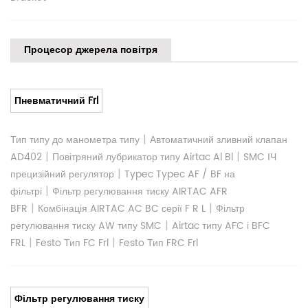
Процесор джерела повітря
Пневматичний Frl
|
Тип типу до манометра типу
Автоматичний зливний клапан
|
|
AD402
Повітряний лубрикатор типу Airtac Al Bl
SMC ІЧ
|
прецизійний регулятор
Typec Typec AF / BF на
|
фільтрі
Фільтр регулювання тиску AIRTAC AFR
|
|
BFR
Комбінація AIRTAC AC BC серії F R L
Фільтр
|
регулювання тиску AW типу SMC
Airtac типу AFC і BFC
|
|
FRL
Festo Тип FC Frl
Festo Тип FRC Frl
Фільтр регулювання тиску