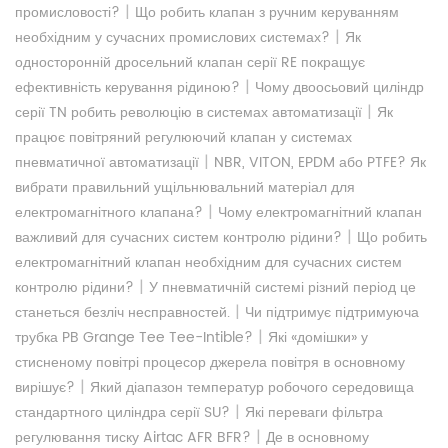
|
промисловості?
Що робить клапан з ручним керуванням
|
необхідним у сучасних промислових системах?
Як
односторонній дросельний клапан серії RE покращує
|
ефективність керування рідиною?
Чому двоосьовий циліндр
|
серії TN робить революцію в системах автоматизації
Як
працює повітряний регулюючий клапан у системах
|
пневматичної автоматизації
NBR, VITON, EPDM або PTFE? Як
вибрати правильний ущільнювальний матеріал для
|
електромагнітного клапана?
Чому електромагнітний клапан
|
важливий для сучасних систем контролю рідини?
Що робить
електромагнітний клапан необхідним для сучасних систем
|
контролю рідини?
У пневматичній системі різний період це
|
станеться безліч несправностей.
Чи підтримує підтримуюча
|
трубка PB Grange Tee Tee-Intible?
Які «домішки» у
стисненому повітрі процесор джерела повітря в основному
|
вирішує?
Який діапазон температур робочого середовища
|
стандартного циліндра серії SU?
Які переваги фільтра
|
регулювання тиску Airtac AFR BFR?
Де в основному