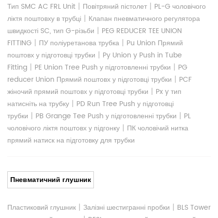
|
|
Тип SMC AC FRL Unit
Повітряний пістолет
PL-G чоловічого
|
ліктя поштовху в трубці
Клапан пневматичного регулятора
|
швидкості SC, тип G-різьби
PEG REDUCER TEE UNION
|
|
FITTING
ПУ поліуретанова трубка
Pu Union Прямий
|
поштовх у підготовці трубки
Py Union y Push in Tube
|
|
Fitting
PE Union Tree Push у підготовленні трубки
PG
|
reducer Union Прямий поштовх у підготовці трубки
PCF
|
жіночий прямий поштовх у підготовці трубки
Px y тип
|
натисніть на трубку
PD Run Tree Push у підготовці
|
|
трубки
PB Grange Tee Push у підготовленні трубки
PL
|
чоловічого ліктя поштовх у підгонку
ПК чоловічий нитка
прямий натиск на підготовку для трубки
Пневматичний глушник
|
|
Пластиковий глушник
Залізні шестигранні пробки
BLS Tower