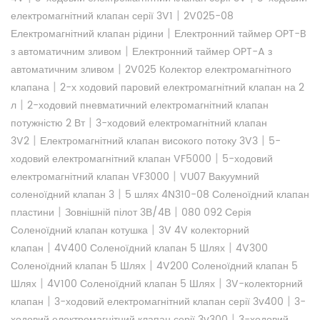
|
електромагнітний клапан серії 3V1
2V025-08
|
Електромагнітний клапан рідини
Електронний таймер OPT-B
|
з автоматичним зливом
Електронний таймер OPT-A з
|
автоматичним зливом
2V025 Колектор електромагнітного
|
клапана
2-х ходовий паровий електромагнітний клапан на 2
|
л
2-ходовий пневматичний електромагнітний клапан
|
потужністю 2 Вт
3-ходовий електромагнітний клапан
|
|
3V2
Електромагнітний клапан високого потоку 3V3
5-
|
ходовий електромагнітний клапан VF5000
5-ходовий
|
електромагнітний клапан VF3000
VU07 Вакуумний
|
соленоїдний клапан 3
5 шлях 4N310-08 Соленоїдний клапан
|
|
пластини
Зовнішній пілот 3В/4В
080 092 Серія
|
Соленоїдний клапан котушка
3V 4V колекторний
|
|
клапан
4V400 Соленоїдний клапан 5 Шлях
4V300
|
Соленоїдний клапан 5 Шлях
4V200 Соленоїдний клапан 5
|
|
Шлях
4V100 Соленоїдний клапан 5 Шлях
3V-колекторний
|
|
клапан
3-ходовий електромагнітний клапан серії 3v400
3-
|
ходовий електромагнітний клапан серії 3v300
3-ходовий