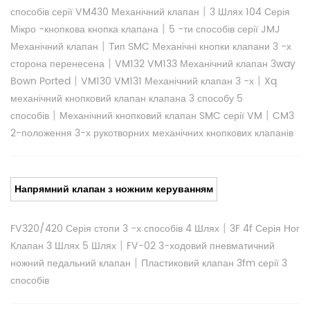
|
способів серії VM430 Механічний клапан
3 Шлях 104 Серія
|
Мікро -кнопкова кнопка клапана
5 -ти способів серії JMJ
|
Механічний клапан
Тип SMC Механічні кнопки клапани 3 -х
|
сторона перенесена
VM132 VM133 Механічний клапан 3way
|
|
Bown Ported
VM130 VM131 Механічний клапан 3 -х
Xq
механічний кнопковий клапан клапана 3 способу 5
|
|
способів
Механічний кнопковий клапан SMC серії VM
CM3
2-положення 3-х рукотворних механічних кнопкових клапанів
Напрямний клапан з ножним керуванням
|
FV320/420 Серія стопи 3 -х способів 4 Шлях
3F 4f Серія Ног
|
Клапан 3 Шлях 5 Шлях
FV-02 3-ходовий пневматичний
|
ножний педальний клапан
Пластиковий клапан 3fm серії 3
способів