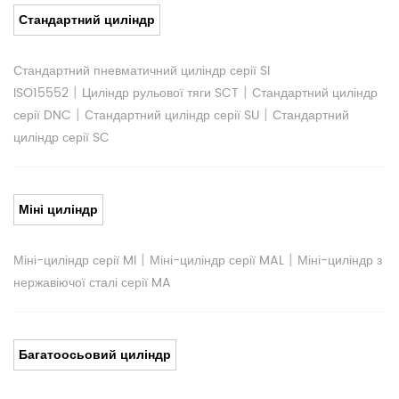
Стандартний циліндр
Стандартний пневматичний циліндр серії SI
|
|
ISO15552
Циліндр рульової тяги SCT
Стандартний циліндр
|
|
серії DNC
Стандартний циліндр серії SU
Стандартний
циліндр серії SC
Міні циліндр
|
|
Міні-циліндр серії MI
Міні-циліндр серії MAL
Міні-циліндр з
нержавіючої сталі серії MA
Багатоосьовий циліндр