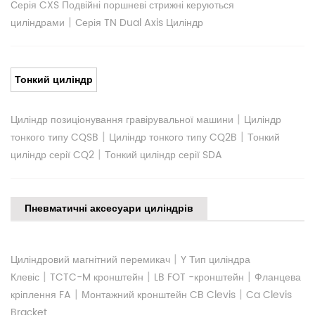
Серія CXS Подвійні поршневі стрижні керуються
|
циліндрами
Серія TN Dual Axis Циліндр
Тонкий циліндр
|
Циліндр позиціонування гравірувальної машини
Циліндр
|
|
тонкого типу CQSB
Циліндр тонкого типу CQ2B
Тонкий
|
циліндр серії CQ2
Тонкий циліндр серії SDA
Пневматичні аксесуари циліндрів
|
Циліндровий магнітний перемикач
Y Тип циліндра
|
|
|
Клевіс
TCTC-M кронштейн
LB FOT -кронштейн
Фланцева
|
|
кріплення FA
Монтажний кронштейн CB Clevis
Ca Clevis
Bracket