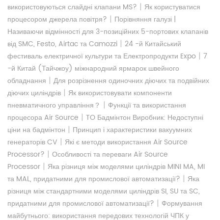
|
використовуються слайдні клапани MS?
Як користуватися
|
процесором джерела повітря?
Порівняння галузі |
Називаючи відмінності для 3-позиційних 5-портових клапанів
|
від SMC, Festo, Airtac та Camozzi
24 -й Китайський
|
фестиваль електричної культури та Електропродукти Expo
7
-й Китай (Тайчжоу) міжнародний ярмарок швейного
|
обладнання
Для розрізнення одиночних діючих та подвійних
|
діючих циліндрів
Як використовувати компоненти
|
пневматичного управління？
Функції та використання
|
процесора Air Source
TO Бадмінтон Виробник: Недоступні
|
ціни на бадмінтон
Принцип і характеристики вакуумних
|
генераторів CV
Які є методи використання Air Source
|
Processor?
Особливості та переваги Air Source
|
Processor
Яка різниця між моделями циліндрів MINI MA, MI
|
та MAL, придатними для промислової автоматизації?
Яка
різниця між стандартними моделями циліндрів SI, SU та SC,
|
придатними для промислової автоматизації?
Формування
майбутнього: використання передових технологій ЧПК у