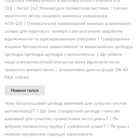
структура пневматичного електромагнітного клапана 4 В
|
|
OLK
Китай (Іу) Міжнародна промислова виставка
Сигнал
зворотного зв'язку кінцевого вимикача позиціонера
|
АПЛ-210
Пневматичний комбінований вимикач алюмінієвого
сплаву для нафтового танкера з автоматичним аварійним
|
відключенням та зарезервованими отворами
Гравірувальна
машина Автоматичне завантаження та вивантаження циліндра
|
Циліндра Циліндра циліндра з кронштейном.
Що робити,
якщо електромагнітний клапан не може відскочити після
|
тривалого використання
Інтерактивна демонстрація Olk Air
Pilot Valves
Новини галузі
Чому багатоосьовий циліндр важливий для сучасних систем
|
автоматизації?
Що таке стандартний циліндр і чому він
|
важливий для сучасних промислових застосувань?
Як
|
вибрати пневматичну трубку / повітряний шланг?
Як кран з
ножним керуванням підвищує ефективність