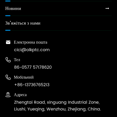
Новини
Зв'яжіться з нами

Електронна пошта
cici@olkptc.com

Тел
86-0577 57178620

Мобільний
+86-13736765213

Адреса
Zhengtai Road, xinguang Industrial Zone,
Liushi, Yueqing, Wenzhou, Zhejiang, China.