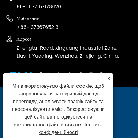
86-0577 57178620

Мобільний
+86-13736765213

Адреса
Zhengtai Road, xinguang Industrial Zone,
Liushi, Yueqing, Wenzhou, Zhejiang, China.
X
Ми використовуємо файли cookie, щоб
запропонувати вам кращий досвід
Copyright © 2024 Zhejiang Ouleikai
перегляду, аналізувати трафік сайту та
Pneumatic Co., Ltd. Усі права захищені.
персоналізувати вміст. Використовуючи
цей сайт, ви погоджуєтеся на
Links
|
Sitemap
|
RSS
|
XML
|
Політика
використання файлів cookie.
Політика
конфіденційності
конфіденційності